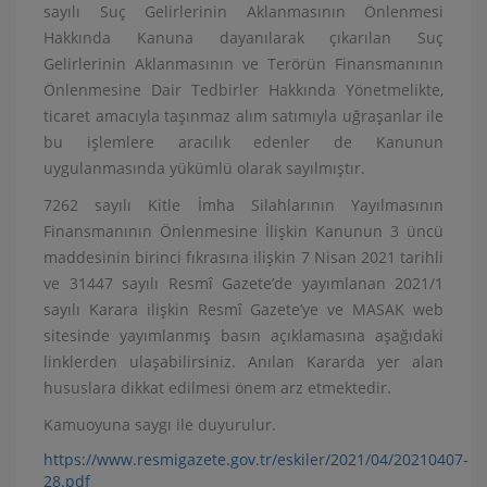
sayılı Suç Gelirlerinin Aklanmasının Önlenmesi
Hakkında Kanuna dayanılarak çıkarılan Suç
Gelirlerinin Aklanmasının ve Terörün Finansmanının
Önlenmesine Dair Tedbirler Hakkında Yönetmelikte,
ticaret amacıyla taşınmaz alım satımıyla uğraşanlar ile
bu işlemlere aracılık edenler de Kanunun
uygulanmasında yükümlü olarak sayılmıştır.
7262 sayılı Kitle İmha Silahlarının Yayılmasının
Finansmanının Önlenmesine İlişkin Kanunun 3 üncü
maddesinin birinci fıkrasına ilişkin 7 Nisan 2021 tarihli
ve 31447 sayılı Resmî Gazete’de yayımlanan 2021/1
sayılı Karara ilişkin Resmî Gazete’ye ve MASAK web
sitesinde yayımlanmış basın açıklamasına aşağıdaki
linklerden ulaşabilirsiniz. Anılan Kararda yer alan
hususlara dikkat edilmesi önem arz etmektedir.
Kamuoyuna saygı ile duyurulur.
https://www.resmigazete.gov.tr/eskiler/2021/04/20210407-
28.pdf