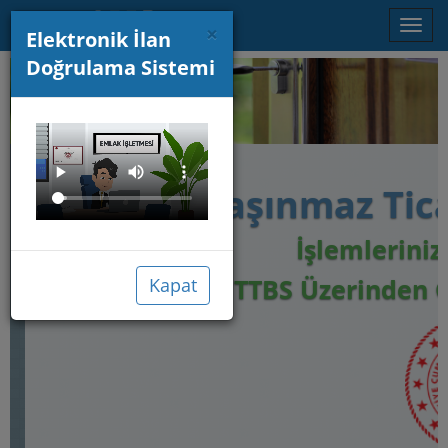
Toggl
×
Elektronik İlan
navig
Doğrulama Sistemi
Taşınmaz Tica
İşlemlerinizi
TTBS Üzerinden Ge
Kapat